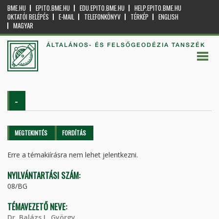
BME.HU
EPITO.BME.HU
EDU.EPITO.BME.HU
HELP.EPITO.BME.HU
OKTATÓI BELÉPÉS
E-MAIL
TELEFONKÖNYV
TÉRKÉP
ENGLISH
MAGYAR
ÁLTALÁNOS- ÉS FELSŐGEODÉZIA TANSZÉK
-
Elsődleges fülek
MEGTEKINTÉS
(AKTÍV
FORDÍTÁS
FÜL)
Erre a témakiírásra nem lehet jelentkezni.
NYILVÁNTARTÁSI SZÁM:
08/BG
TÉMAVEZETŐ NEVE:
Dr. Balázs L. György