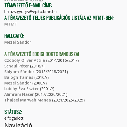
TÉMAVEZETŐ E-MAIL CÍME:
balazs.gyorgy@epito.bme.hu
A TÉMAVEZETŐ TELJES PUBLIKÁCIÓS LISTÁJA AZ MTMT-BEN:
MTMT
HALLGATÓ:
Mezei Sándor
A TÉMAVEZETŐ EDDIGI DOKTORANDUSZAI
Czoboly Olivér Attila
(2014/2016/2017)
Schaul Péter
(2016//)
Sólyom Sándor
(2015/2018/2021)
Balogh Tamás
(2010//)
Mezei Sándor
(2008//)
Lublóy Éva Eszter
(2001//)
Alimrani Naser
(2017/2020/2021)
Thajeel Marwah Manea
(2021/2025/2025)
STÁTUSZ:
elfogadott
Navigáció