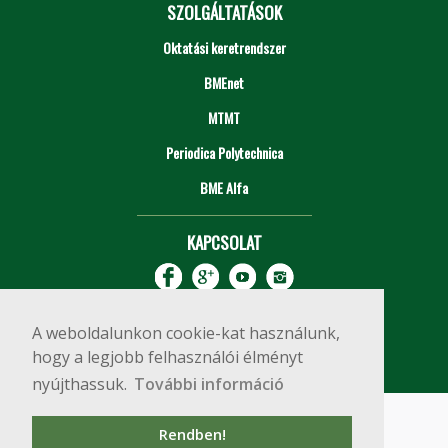
SZOLGÁLTATÁSOK
Oktatási keretrendszer
BMEnet
MTMT
Periodica Polytechnica
BME Alfa
KAPCSOLAT
A weboldalunkon cookie-kat használunk,
hogy a legjobb felhasználói élményt
nyújthassuk.
További információ
Impresszum
Copyright © 2020 BME Építőmérnöki Kar
Rendben!
1111 Budapest, Műegyetem rkp. 3.