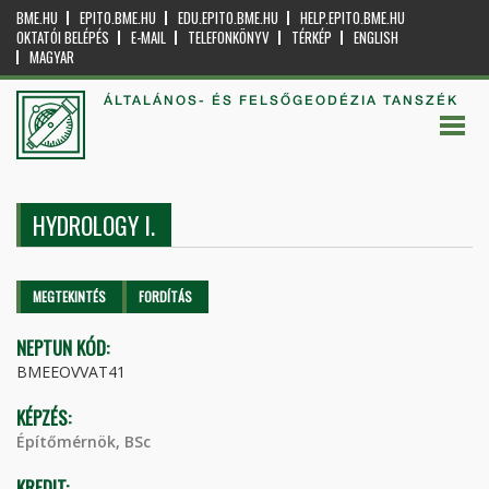
BME.HU
EPITO.BME.HU
EDU.EPITO.BME.HU
HELP.EPITO.BME.HU
OKTATÓI BELÉPÉS
E-MAIL
TELEFONKÖNYV
TÉRKÉP
ENGLISH
MAGYAR
ÁLTALÁNOS- ÉS FELSŐGEODÉZIA TANSZÉK
HYDROLOGY I.
Elsődleges fülek
MEGTEKINTÉS
(AKTÍV
FORDÍTÁS
FÜL)
NEPTUN KÓD:
BMEEOVVAT41
KÉPZÉS:
Építőmérnök, BSc
KREDIT: