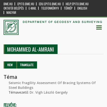
BME.HU
EPITO.BME.HU
EDU.EPITO.BME.HU
HELP.EPITO.BME.HU
OKTATÓI BELÉPÉS
E-MAIL
TELEFONKÖNYV
TÉRKÉP
ENGLISH
MAGYAR
DEPARTMENT OF GEODESY AND SURVEYING
MOHAMMED AL-AMRANI
Primary tabs
VIEW
(ACTIVE
TRANSLATE
TAB)
Téma
Seismic Fragility Assessment Of Bracing Systems Of
Steel Buildings
Témavezető:
Dr. Vigh László Gergely
FELVÉVE: