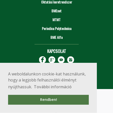
Oktatási keretrendszer
BMEnet
MTMT
Periodica Polytechnica
BME Alfa
KAPCSOLAT
A weboldalunkon cookie-kat használunk,
hogy a legjobb felhasználói élményt
nyújthassuk.
További információ
Impresszum
Copyright © 2020 BME Építőmérnöki Kar
Rendben!
1111 Budapest, Műegyetem rkp. 3.
+36 1 463 3531
webmester@emk.bme.hu