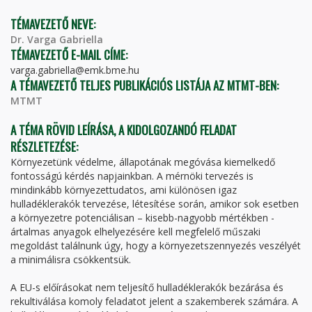
TÉMAVEZETŐ NEVE:
Dr. Varga Gabriella
TÉMAVEZETŐ E-MAIL CÍME:
varga.gabriella@emk.bme.hu
A TÉMAVEZETŐ TELJES PUBLIKÁCIÓS LISTÁJA AZ MTMT-BEN:
MTMT
A TÉMA RÖVID LEÍRÁSA, A KIDOLGOZANDÓ FELADAT
RÉSZLETEZÉSE:
Környezetünk védelme, állapotának megóvása kiemelkedő
fontosságú kérdés napjainkban. A mérnöki tervezés is
mindinkább környezettudatos, ami különösen igaz
hulladéklerakók tervezése, létesítése során, amikor sok esetben
a környezetre potenciálisan – kisebb-nagyobb mértékben -
ártalmas anyagok elhelyezésére kell megfelelő műszaki
megoldást találnunk úgy, hogy a környezetszennyezés veszélyét
a minimálisra csökkentsük.
A EU-s előírásokat nem teljesítő hulladéklerakók bezárása és
rekultiválása komoly feladatot jelent a szakemberek számára. A