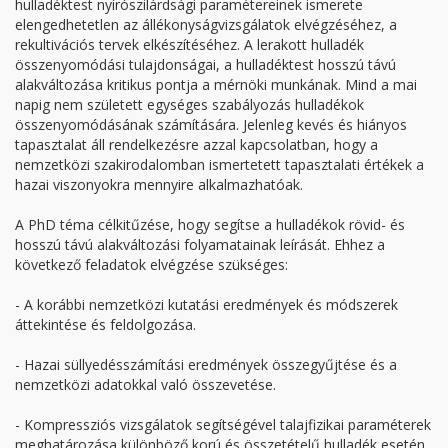
hulladéktest nyírószilárdsági paramétereinek ismerete
elengedhetetlen az állékonyságvizsgálatok elvégzéséhez, a
rekultivációs tervek elkészítéséhez. A lerakott hulladék
összenyomódási tulajdonságai, a hulladéktest hosszú távú
alakváltozása kritikus pontja a mérnöki munkának. Mind a mai
napig nem született egységes szabályozás hulladékok
összenyomódásának számítására. Jelenleg kevés és hiányos
tapasztalat áll rendelkezésre azzal kapcsolatban, hogy a
nemzetközi szakirodalomban ismertetett tapasztalati értékek a
hazai viszonyokra mennyire alkalmazhatóak.
A PhD téma célkitűzése, hogy segítse a hulladékok rövid- és
hosszú távú alakváltozási folyamatainak leírását. Ehhez a
következő feladatok elvégzése szükséges:
- A korábbi nemzetközi kutatási eredmények és módszerek
áttekintése és feldolgozása.
- Hazai süllyedésszámítási eredmények összegyűjtése és a
nemzetközi adatokkal való összevetése.
- Kompressziós vizsgálatok segítségével talajfizikai paraméterek
meghatározása különböző korú és összetételű hulladék esetén.