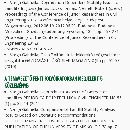
Varga Gabriella: Degradation Dependent Stability Issues of
Landfills In: Józsa János, Lovas Tamás, Németh Róbert (szerk.)
Proceedings of the Conference of Junior Researchers in Civil
Engineering 2012. Konferencia helye, ideje: Budapest,
Magyarország, 2012.06.19-2012.06.20. Budapest: Budapesti
Műszaki és Gazdaságtudományi Egyetem, 2012. pp. 267-271.
(Proceedings of the Conference of Junior Researchers in Civil
Engineering 2012)
(ISBN:978-963-313-061-2)
Varga Gabriella, Czap Zoltán: Hulladéklerakók végeselemes
vizsgálatai GAZDASÁGI TÜKÖRKÉP MAGAZIN X:(III) pp. 52-53.
(2010)
A TÉMAVEZETŐ FENTI FOLYÓIRATOKBAN MEGJELENT 5
KÖZLEMÉNYE:
Varga Gabriella: Geotechnical Aspects of Bioreactor
Landfilles PERIODICA POLYTECHNICA-CIVIL ENGINEERING 55:
(1) pp. 39-44. (2011)
Varga Gabriella: Comparison of Landfill Stability Analysis
Results Based on Literature Reccommendations
GEOTUDOMÁNYOK GEOSCIENCES AND ENGINEERING: A
PUBLICATION OF THE UNIVERSITY OF MISKOLC 3:(5) pp. 71-