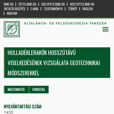
BME.HU
EPITO.BME.HU
EDU.EPITO.BME.HU
HELP.EPITO.BME.HU
OKTATÓI BELÉPÉS
E-MAIL
TELEFONKÖNYV
TÉRKÉP
ENGLISH
MAGYAR
ÁLTALÁNOS- ÉS FELSŐGEODÉZIA TANSZÉK
HULLADÉKLERAKÓK HOSSZÚTÁVÚ
VISELKEDÉSÉNEK VIZSGÁLATA GEOTECHNIKAI
MÓDSZEREKKEL
Elsődleges fülek
MEGTEKINTÉS
(AKTÍV
FORDÍTÁS
FÜL)
NYILVÁNTARTÁSI SZÁM:
14/20