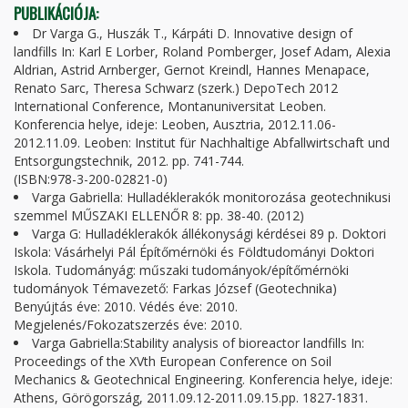
PUBLIKÁCIÓJA:
Dr Varga G., Huszák T., Kárpáti D. Innovative design of
landfills In: Karl E Lorber, Roland Pomberger, Josef Adam, Alexia
Aldrian, Astrid Arnberger, Gernot Kreindl, Hannes Menapace,
Renato Sarc, Theresa Schwarz (szerk.) DepoTech 2012
International Conference, Montanuniversitat Leoben.
Konferencia helye, ideje: Leoben, Ausztria, 2012.11.06-
2012.11.09. Leoben: Institut für Nachhaltige Abfallwirtschaft und
Entsorgungstechnik, 2012. pp. 741-744.
(ISBN:978-3-200-02821-0)
Varga Gabriella: Hulladéklerakók monitorozása geotechnikusi
szemmel MŰSZAKI ELLENŐR 8: pp. 38-40. (2012)
Varga G: Hulladéklerakók állékonysági kérdései 89 p. Doktori
Iskola: Vásárhelyi Pál Építőmérnöki és Földtudományi Doktori
Iskola. Tudományág: műszaki tudományok/építőmérnöki
tudományok Témavezető: Farkas József (Geotechnika)
Benyújtás éve: 2010. Védés éve: 2010.
Megjelenés/Fokozatszerzés éve: 2010.
Varga Gabriella:Stability analysis of bioreactor landfills In:
Proceedings of the XVth European Conference on Soil
Mechanics & Geotechnical Engineering. Konferencia helye, ideje:
Athens, Görögország, 2011.09.12-2011.09.15.pp. 1827-1831.