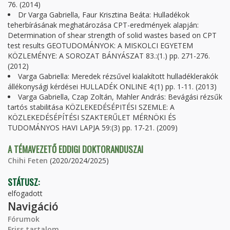
76. (2014)
Dr Varga Gabriella, Faur Krisztina Beáta: Hulladékok
teherbírásának meghatározása CPT-eredmények alapján:
Determination of shear strength of solid wastes based on CPT
test results GEOTUDOMÁNYOK: A MISKOLCI EGYETEM
KÖZLEMÉNYE: A SOROZAT BÁNYÁSZAT 83.:(1.) pp. 271-276.
(2012)
Varga Gabriella: Meredek rézsűvel kialakított hulladéklerakók
állékonysági kérdései HULLADÉK ONLINE 4:(1) pp. 1-11. (2013)
Varga Gabriella, Czap Zoltán, Mahler András: Bevágási rézsűk
tartós stabilitása KÖZLEKEDÉSÉPITÉSI SZEMLE: A
KÖZLEKEDÉSÉPÍTÉSI SZAKTERŰLET MÉRNÖKI ÉS
TUDOMÁNYOS HAVI LAPJA 59:(3) pp. 17-21. (2009)
A TÉMAVEZETŐ EDDIGI DOKTORANDUSZAI
Chihi Feten
(2020/2024/2025)
STÁTUSZ:
elfogadott
Navigáció
Fórumok
Friss tartalom