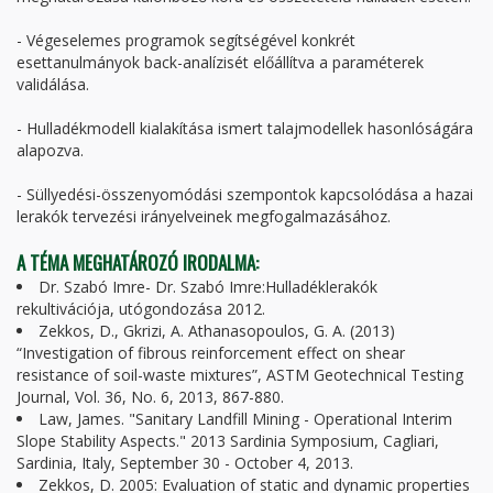
- Végeselemes programok segítségével konkrét
esettanulmányok back-analízisét előállítva a paraméterek
validálása.
- Hulladékmodell kialakítása ismert talajmodellek hasonlóságára
alapozva.
- Süllyedési-összenyomódási szempontok kapcsolódása a hazai
lerakók tervezési irányelveinek megfogalmazásához.
A TÉMA MEGHATÁROZÓ IRODALMA:
Dr. Szabó Imre- Dr. Szabó Imre:Hulladéklerakók
rekultivációja, utógondozása 2012.
Zekkos, D., Gkrizi, A. Athanasopoulos, G. A. (2013)
“Investigation of fibrous reinforcement effect on shear
resistance of soil-waste mixtures”, ASTM Geotechnical Testing
Journal, Vol. 36, No. 6, 2013, 867-880.
Law, James. "Sanitary Landfill Mining - Operational Interim
Slope Stability Aspects." 2013 Sardinia Symposium, Cagliari,
Sardinia, Italy, September 30 - October 4, 2013.
Zekkos, D. 2005: Evaluation of static and dynamic properties