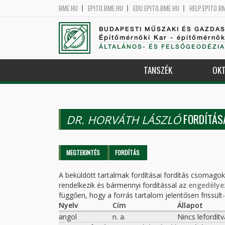
BME.HU
EPITO.BME.HU
EDU.EPITO.BME.HU
HELP.EPITO.B
BUDAPESTI MŰSZAKI ÉS GAZDA
Építőmérnöki Kar - építőmérnö
ÁLTALÁNOS- ÉS FELSŐGEODÉZIA
TANSZÉK
OKT
FORDÍTÁS
DR. HORVÁTH LÁSZLÓ
Elsődleges fülek
MEGTEKINTÉS
FORDÍTÁS
(AKTÍV
FÜL)
A beküldött tartalmak fordításai fordítás csomago
rendelkezik és bármennyi fordítással az
engedélye
függően, hogy a forrás tartalom jelentősen frissült-e
Nyelv
Cím
Állapot
angol
n. a.
Nincs lefordítv