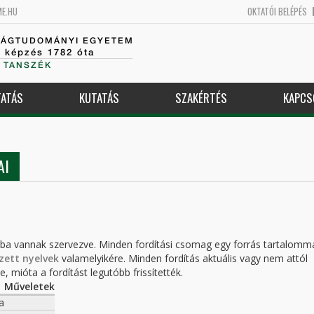
ME.HU
OKTATÓI BELÉPÉS
SÁGTUDOMÁNYI EGYETEM
k képzés 1782 óta
 TANSZÉK
ATÁS
KUTATÁS
SZAKÉRTÉS
KAPCS
AI
kba vannak szervezve. Minden fordítási csomag egy forrás tartalomm
zett nyelvek
valamelyikére. Minden fordítás aktuális vagy nem attól
, mióta a fordítást legutóbb frissítették.
Műveletek
a