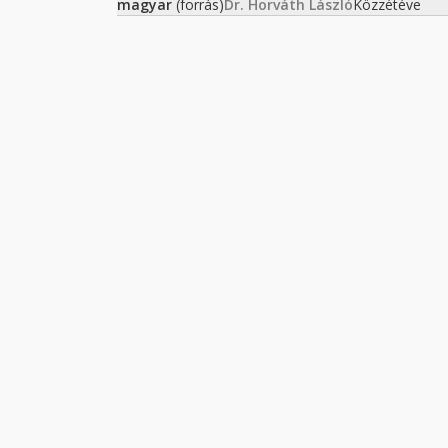
magyar
(forrás)
Dr. Horváth László
Közzétéve