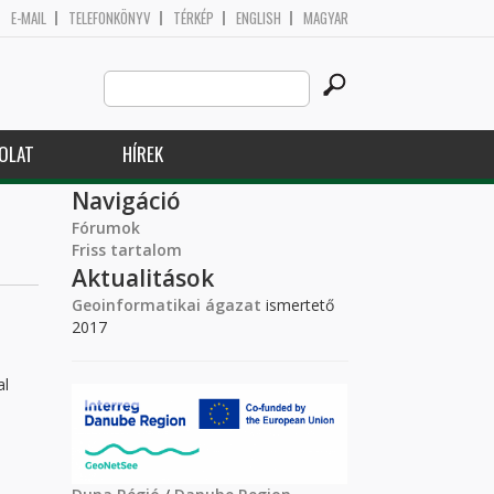
E-MAIL
TELEFONKÖNYV
TÉRKÉP
ENGLISH
MAGYAR
Search
Keresés űrlap
this
site
OLAT
HÍREK
Navigáció
Fórumok
Friss tartalom
Aktualitások
Geoinformatikai ágazat
ismertető
2017
al