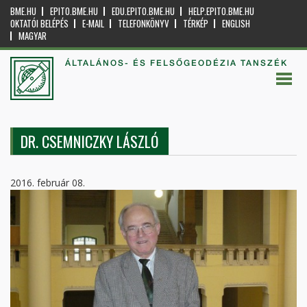
BME.HU
EPITO.BME.HU
EDU.EPITO.BME.HU
HELP.EPITO.BME.HU
OKTATÓI BELÉPÉS
E-MAIL
TELEFONKÖNYV
TÉRKÉP
ENGLISH
MAGYAR
ÁLTALÁNOS- ÉS FELSŐGEODÉZIA TANSZÉK
DR. CSEMNICZKY LÁSZLÓ
2016. február 08.