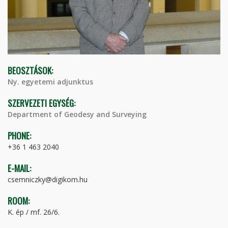
BEOSZTÁSOK:
Ny. egyetemi adjunktus
SZERVEZETI EGYSÉG:
Department of Geodesy and Surveying
PHONE:
+36 1 463 2040
E-MAIL:
csemniczky@digikom.hu
ROOM:
K. ép / mf. 26/6.