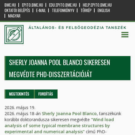
BME.HU
EPITO.BME.HU
EDU.EPITO.BME.HU
HELP.EPITO.BME.HU
OKTATÓI BELÉPÉS
E-MAIL
TELEFONKÖNYV
TÉRKÉP
ENGLISH
MAGYAR
ÁLTALÁNOS- ÉS FELSŐGEODÉZIA TANSZÉK
SHERLY JOANNA POOL BLANCO SIKERESEN
MEGVÉDTE PHD-DISSZERTÁCIÓJÁT
Elsődleges fülek
MEGTEKINTÉS
(AKTÍV
FORDÍTÁS
FÜL)
2026. május 19.
2026. május 18-án
Sherly Joanna Pool Blanco
, tanszékünk
korábbi doktorandusza sikeresen megvédte
"Wind load
analysis of some typical membrane structures by
experimental and numerical analysis"
című PhD-