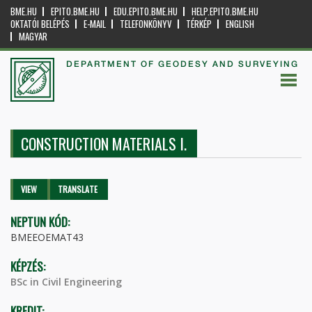
BME.HU
EPITO.BME.HU
EDU.EPITO.BME.HU
HELP.EPITO.BME.HU
OKTATÓI BELÉPÉS
E-MAIL
TELEFONKÖNYV
TÉRKÉP
ENGLISH
MAGYAR
DEPARTMENT OF GEODESY AND SURVEYING
CONSTRUCTION MATERIALS I.
Primary tabs
VIEW
(ACTIVE
TRANSLATE
TAB)
NEPTUN KÓD:
BMEEOEMAT43
KÉPZÉS:
BSc in Civil Engineering
KREDIT: