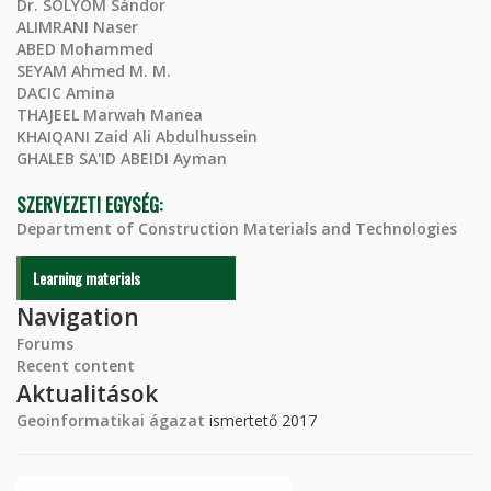
Dr. SÓLYOM Sándor
ALIMRANI Naser
ABED Mohammed
SEYAM Ahmed M. M.
DACIC Amina
THAJEEL Marwah Manea
KHAIQANI Zaid Ali Abdulhussein
GHALEB SA'ID ABEIDI Ayman
SZERVEZETI EGYSÉG:
Department of Construction Materials and Technologies
Learning materials
Navigation
Forums
Recent content
Aktualitások
Geoinformatikai ágazat
ismertető 2017